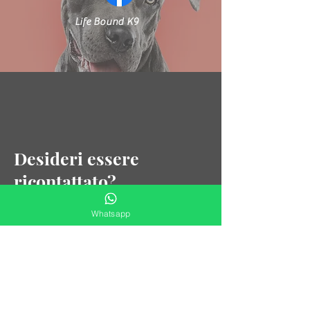
Life Bound K9
Desideri essere
ricontattato?
Whatsapp
Compila il form!
Nome